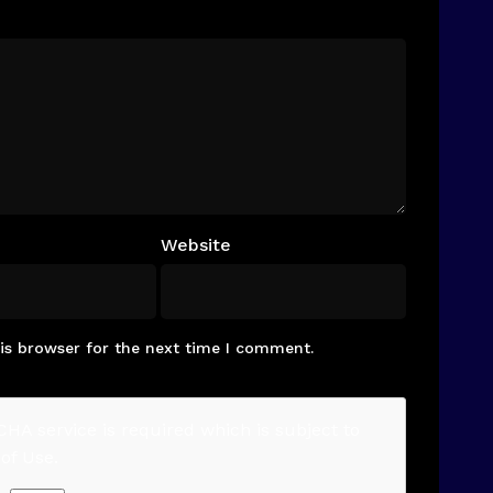
Website
is browser for the next time I comment.
CHA service is required which is subject to
of Use
.