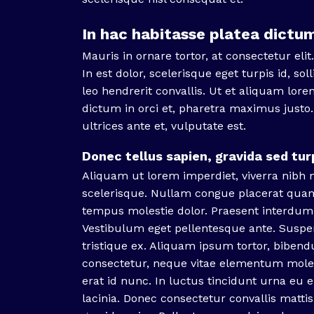
In hac habitasse platea dictum
Mauris in ornare tortor, at consectetur eli
In est dolor, scelerisque eget turpis id, sol
leo hendrerit convallis. Ut et aliquam lo
dictum in orci et, pharetra maximus justo
ultrices ante et, vulputate est.
Donec tellus sapien, gravida sed turp
Aliquam ut lorem imperdiet, viverra nibh no
scelerisque. Nullam congue placerat quam
tempus molestie dolor. Praesent interdum
Vestibulum eget pellentesque ante. Suspen
tristique ex. Aliquam ipsum tortor, biben
consectetur, neque vitae elementum moles
erat id nunc. In luctus tincidunt urna eu 
lacinia. Donec consectetur convallis mattis.