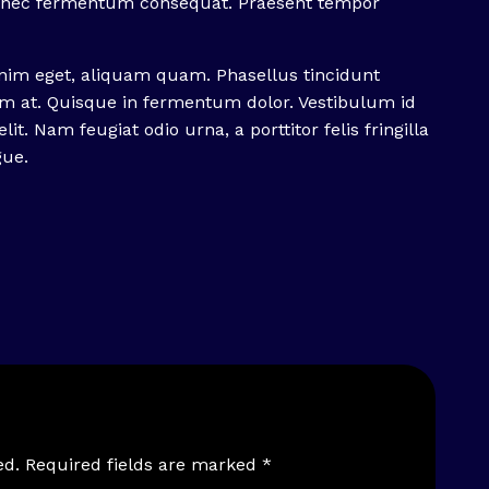
us nec fermentum consequat. Praesent tempor
nim eget, aliquam quam. Phasellus tincidunt
ium at. Quisque in fermentum dolor. Vestibulum id
lit. Nam feugiat odio urna, a porttitor felis fringilla
gue.
ed.
Required fields are marked
*