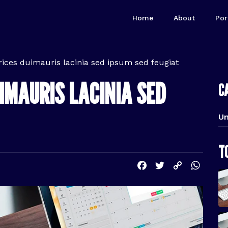
Home
About
Por
rices duimauris lacinia sed ipsum sed feugiat
IMAURIS LACINIA SED
C
Un
T
Facebook
Twitter
Copy
Wha
Link