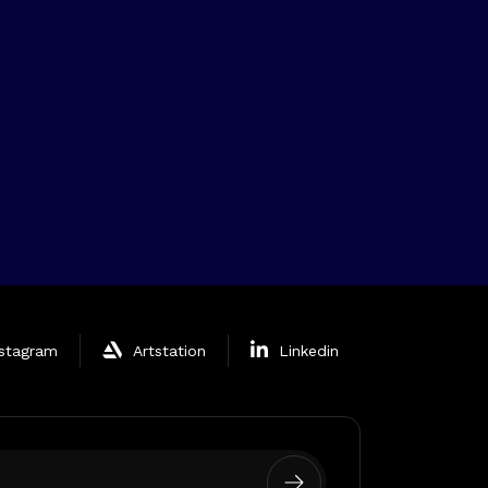
nstagram
Artstation
Linkedin
equired)