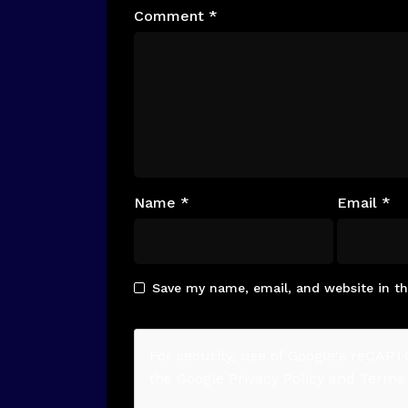
Comment
*
Name
*
Email
*
Save my name, email, and website in th
For security, use of Google's reCAPT
the Google
Privacy Policy
and
Terms 