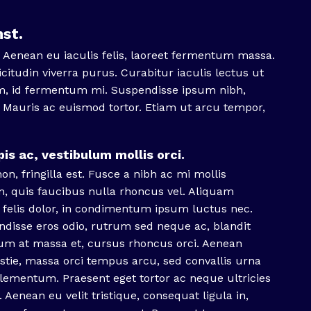
st.
t. Aenean eu iaculis felis, laoreet fermentum massa.
licitudin viverra purus. Curabitur iaculis lectus ut
rem, id fermentum mi. Suspendisse ipsum nibh,
. Mauris ac euismod tortor. Etiam ut arcu tempor,
is ac, vestibulum mollis orci.
n, fringilla est. Fusce a nibh ac mi mollis
, quis faucibus nulla rhoncus vel. Aliquam
 felis dolor, in condimentum ipsum luctus nec.
disse eros odio, rutrum sed neque ac, blandit
dum at massa et, cursus rhoncus orci. Aenean
tie, massa orci tempus arcu, sed convallis urna
elementum. Praesent eget tortor ac neque ultricies
 Aenean eu velit tristique, consequat ligula in,