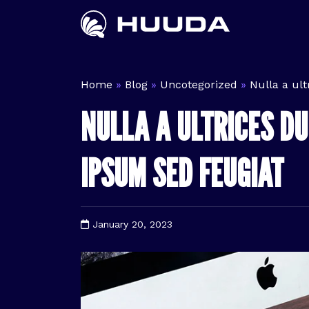
Pular
para
o
conteúdo
Home
»
Blog
»
Uncotegorized
»
Nulla a ult
NULLA A ULTRICES DU
IPSUM SED FEUGIAT
January 20, 2023