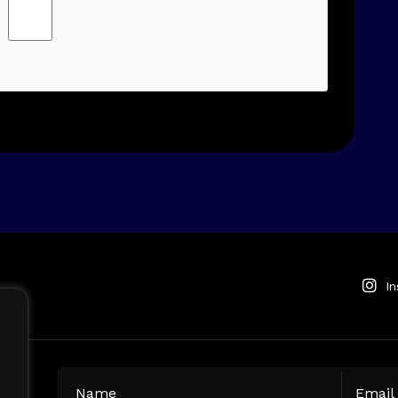
I
T
Name
(Required)
Email
(R