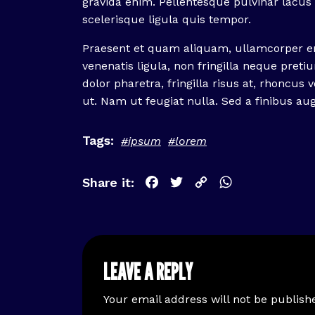
gravida enim. Pellentesque pulvinar lac
scelerisque ligula quis tempor.
Praesent et quam aliquam, ullamcorper e
venenatis ligula, non fringilla neque pret
dolor pharetra, fringilla risus at, rhoncus ve
ut. Nam ut feugiat nulla. Sed a finibus au
#ipsum
#lorem
Facebook
Twitter
Copy
WhatsApp
Link
LEAVE A REPLY
Your email address will not be publish