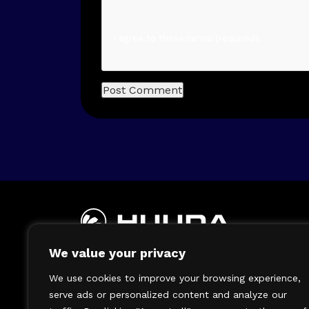
I agree to these terms (required).
We value your privacy
We use cookies to improve your browsing experience,
serve ads or personalized content and analyze our
SIGN UP TODAY TO GET THE LATES